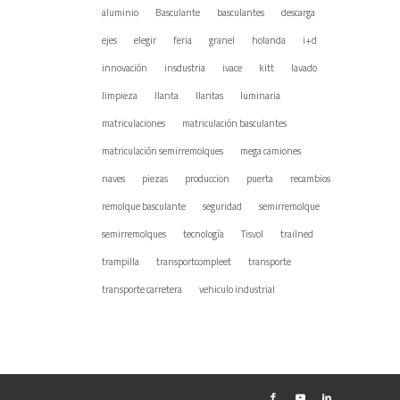
aluminio
Basculante
basculantes
descarga
ejes
elegir
feria
granel
holanda
i+d
innovación
insdustria
ivace
kitt
lavado
limpieza
llanta
llantas
luminaria
matriculaciones
matriculación basculantes
matriculación semirremolques
mega camiones
naves
piezas
produccion
puerta
recambios
remolque basculante
seguridad
semirremolque
semirremolques
tecnología
Tisvol
trailned
trampilla
transportcompleet
transporte
transporte carretera
vehiculo industrial