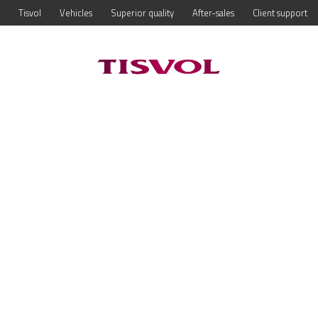
Tisvol
Vehicles
Superior quality
After-sales
Client support