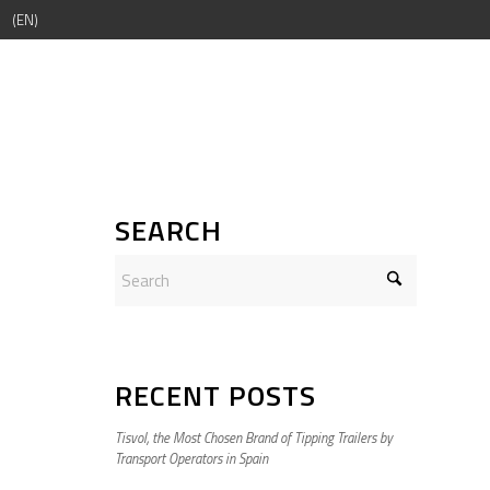
EN
SEARCH
RECENT POSTS
Tisvol, the Most Chosen Brand of Tipping Trailers by
Transport Operators in Spain