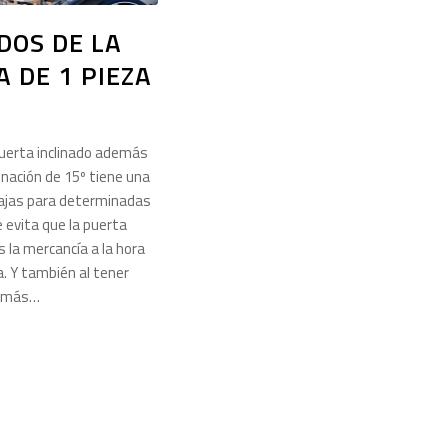
DOS DE LA
 DE 1 PIEZA
uerta inclinado además
clinación de 15º tiene una
tajas para determinadas
e evita que la puerta
la mercancía a la hora
a. Y también al tener
o más…