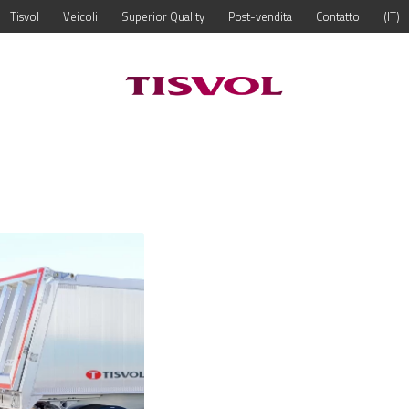
Tisvol
Veicoli
Superior Quality
Post-vendita
Contatto
IT