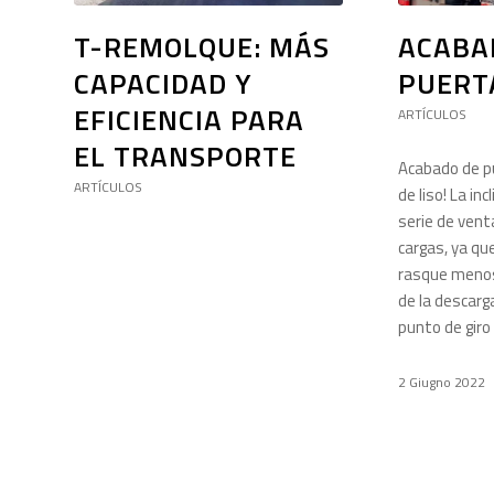
T-REMOLQUE: MÁS
ACABA
CAPACIDAD Y
PUERTA
EFICIENCIA PARA
ARTÍCULOS
EL TRANSPORTE
Acabado de p
ARTÍCULOS
de liso! La in
serie de ven
cargas, ya qu
rasque menos 
de la descarg
punto de gir
2 Giugno 2022