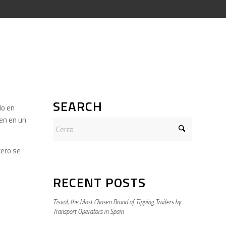
SEARCH
do en
ten en un
cero se
RECENT POSTS
Tisvol, the Most Chosen Brand of Tipping Trailers by
Transport Operators in Spain