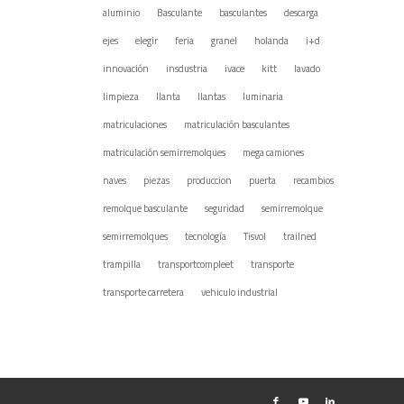
aluminio
Basculante
basculantes
descarga
ejes
elegir
feria
granel
holanda
i+d
innovación
insdustria
ivace
kitt
lavado
limpieza
llanta
llantas
luminaria
matriculaciones
matriculación basculantes
matriculación semirremolques
mega camiones
naves
piezas
produccion
puerta
recambios
remolque basculante
seguridad
semirremolque
semirremolques
tecnología
Tisvol
trailned
trampilla
transportcompleet
transporte
transporte carretera
vehiculo industrial