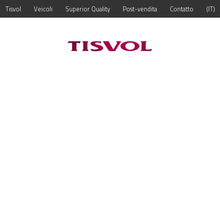
Tisvol
Veicoli
Superior Quality
Post-vendita
Contatto
IT