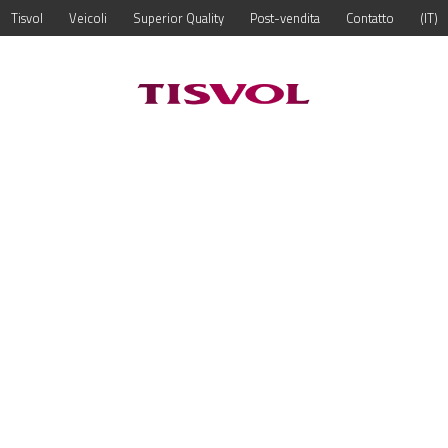
Tisvol
Veicoli
Superior Quality
Post-vendita
Contatto
IT