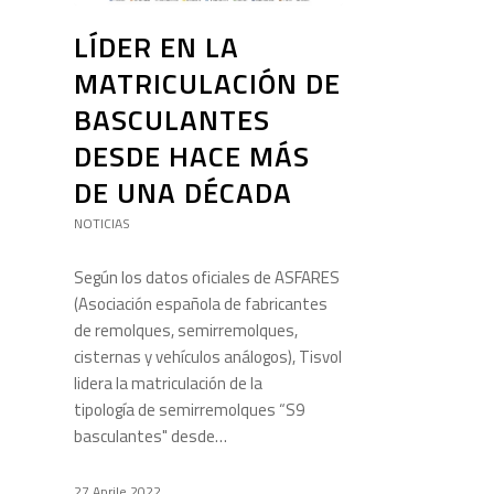
LÍDER EN LA
MATRICULACIÓN DE
BASCULANTES
DESDE HACE MÁS
DE UNA DÉCADA
NOTICIAS
Según los datos oficiales de ASFARES
(Asociación española de fabricantes
de remolques, semirremolques,
cisternas y vehículos análogos), Tisvol
lidera la matriculación de la
tipología de semirremolques “S9
basculantes" desde…
27 Aprile 2022