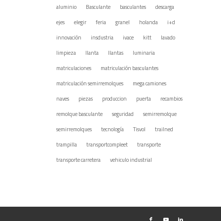
aluminio
Basculante
basculantes
descarga
ejes
elegir
feria
granel
holanda
i+d
innovación
insdustria
ivace
kitt
lavado
limpieza
llanta
llantas
luminaria
matriculaciones
matriculación basculantes
matriculación semirremolques
mega camiones
naves
piezas
produccion
puerta
recambios
remolque basculante
seguridad
semirremolque
semirremolques
tecnología
Tisvol
trailned
trampilla
transportcompleet
transporte
transporte carretera
vehiculo industrial