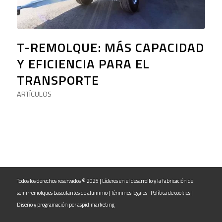
T-REMOLQUE: MÁS CAPACIDAD
Y EFICIENCIA PARA EL
TRANSPORTE
ARTÍCULOS
Todos los derechos reservados © 2025 | Líderes en el desarrollo y la fabricación de
semirremolques basculantes de aluminio |
Términos legales
·
Política de cookies
|
Diseño y programación por
aspid.marketing