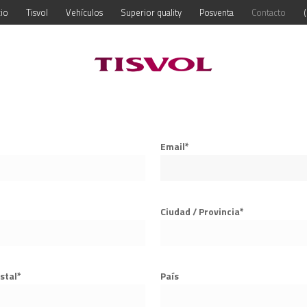
cio
Tisvol
Vehículos
Superior quality
Posventa
Contacto
Email*
Ciudad / Provincia*
stal*
País