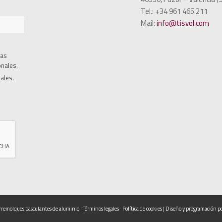
Tel.: +34 961 465 211
Mail:
info@tisvol.com
las
onales.
ales.
mirremolques basculantes de aluminio |
Términos legales
·
Política de cookies
| Diseño y programación p