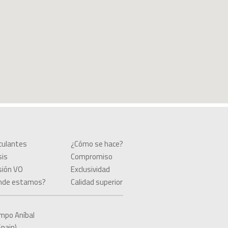
culantes
¿Cómo se hace?
sis
Compromiso
sión VO
Exclusividad
nde estamos?
Calidad superior
Campo Aníbal
Spain)