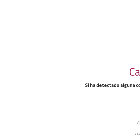
Ca
Si ha detectado alguna c
A
cu