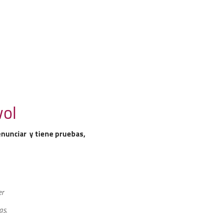
vol
enunciar y tiene pruebas,
er
as
.