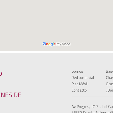
Somos
Bas
O
Red comercial
Cha
Piso Móvil
Oca
Contacto
¿Dó
ONES DE
Av. Progres, 17 Pol. Ind. 
46530, Puzol – Valencia (