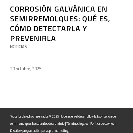
CORROSIÓN GALVÁNICA EN
SEMIRREMOLQUES: QUÉ ES,
CÓMO DETECTARLA Y
PREVENIRLA
NOTICIAS
29 octubre, 2025
Todos los derechos reservados © 2025 | Líderes en el desarrollo y la fabricación de
semirremolques basculantes de aluminio |
Términos legales
·
Política de cookies
|
Diseño y programación por
aspid.marketing