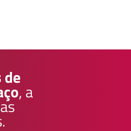
s de
aço
, a
 as
.