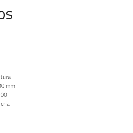
os
ltura
600 mm
600
cria