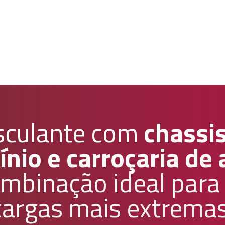
sculante com
chassi
nio e carroçaria de 
mbinação ideal para
cargas mais extremas