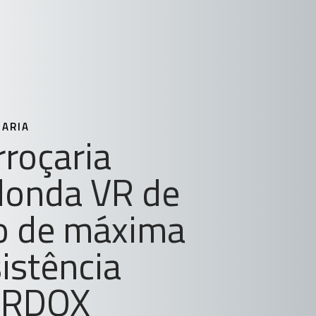
ARIA
rroçaria
donda VR de
o de máxima
sistência
RDOX