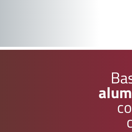
Ba
alumí
co