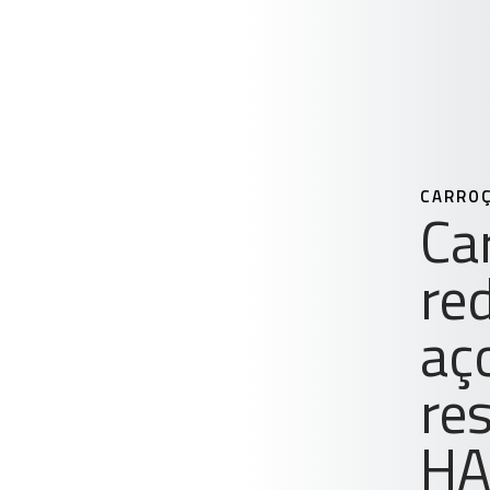
CARROÇ
Ca
re
aç
re
HA