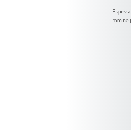
Espessu
mm no p