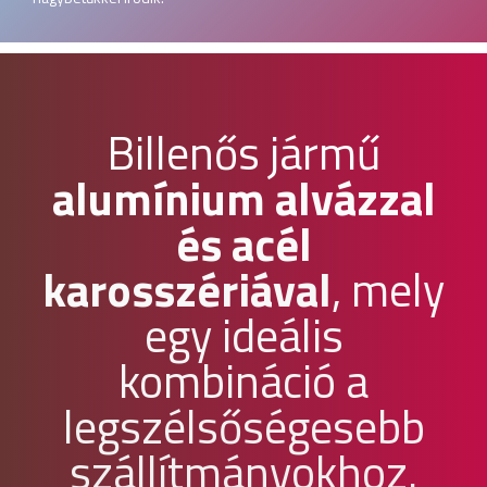
Billenős jármű
alumínium alvázzal
és acél
karosszériával
, mely
egy ideális
kombináció a
legszélsőségesebb
szállítmányokhoz.