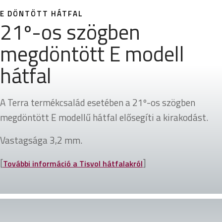
E DÖNTÖTT HÁTFAL
21º-os szögben
megdöntött E modell
hátfal
A Terra termékcsalád esetében a 21º-os szögben
megdöntött E modellű hátfal elősegíti a kirakodást.
Vastagsága 3,2 mm.
[
]
További információ a Tisvol hátfalakról