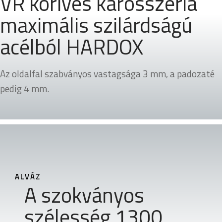
VR köríves karosszéria
maximális szilárdságú
acélból HARDOX
Az oldalfal szabványos vastagsága 3 mm, a padozaté
pedig 4 mm.
ALVÁZ
A szokványos
szélesség 1300