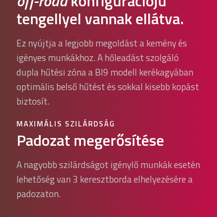
off-road
konfigurációjú
tengellyel vannak ellátva.
Ez nyújtja a legjobb megoldást a kemény és
igényes munkákhoz. A hőleadást szolgáló
dupla hűtési zóna a BI9 modell kerékagyában
optimális belső hűtést és sokkal kisebb kopást
biztosít.
MAXIMÁLIS SZILÁRDSÁG
Padozat megerősítése
A nagyobb szilárdságot igénylő munkák esetén
lehetőség van 3 keresztborda elhelyezésére a
padozaton.