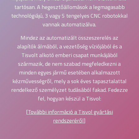
tartósan. A hegesztőállomások a legmagasabb
technológiájú, 3 vagy 5 tengelyes CNC robotokkal
vannak automatizálva.
Mindez az automatizált összeszerelés az
alapítók álmából, a vezetőség víziójából és a
Tisvolt alkotó emberi csapat munkájából
származik, de nem szabad megfeledkezni a
minden egyes jármű esetében alkalmazott
kézművességről, mely a sok éves tapasztalattal
rendelkező személyzet tudásából fakad. Fedezze
fel, hogyan készül a Tisvol:
[
További információ a Tisvol gyártási
rendszeréről
]