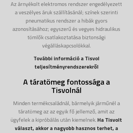
Az árnyékolt elektromos rendszer engedélyezett
a veszélyes áruk szállításánál; színek szerinti
pneumatikus rendszer a hibák gyors
azonosításához; egyszerű és vegyes hidraulikus
tömlők csatlakoztatása biztonsági
végálláskapcsolókkal.
További információ a Tisvol
teljesítményrendszerekről
A táratömeg fontossága a
Tisvolnál
Minden termékcsaládnál, bármelyik járműnél a
táratömeg az az egyik fő jellemző, amit az
ügyfelek a kipróbálás után kiemelnek.
Ha Tisvolt
választ, akkor a nagyobb hasznos terhet, a