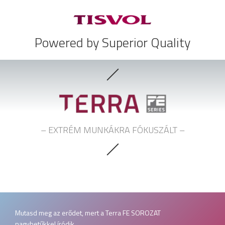
Powered by Superior Quality
– EXTRÉM MUNKÁKRA FÓKUSZÁLT –
Mutasd meg az erődet, mert a Terra FE SOROZAT
nagybetűkkel íródik.