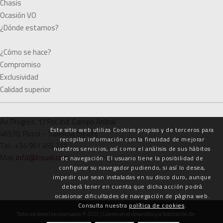
Chasis
Ocasión VO
¿Dónde estamos?
¿Cómo se hace?
Compromiso
Exclusividad
Calidad superior
Av. Progres, 17 Pol. Ind. Campo Aníbal
Este sitio web utiliza Cookies propias y de terceros para
46530, Puzol – Valencia (Spain)
recopilar información con la finalidad de mejorar
Tel.: +34 961 465 211
nuestros servicios, así como el análisis de sus hábitos
Mail:
info@tisvol.com
de navegación. El usuario tiene la posibilidad de
configurar su navegador pudiendo, si así lo desea,
impedir que sean instaladas en su disco duro, aunque
deberá tener en cuenta que dicha acción podrá
ocasionar dificultades de navegación de página web.
Consulta nuestra
política de cookies
.
Todos los derechos reservados © 2025 | Líderes en el desarrollo y la fabricación de